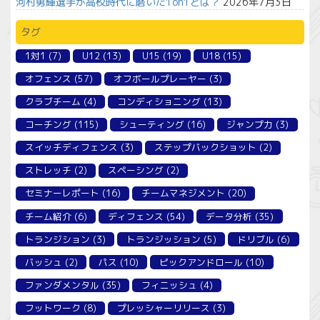
河村勇輝選手が高校時代に磨いた1on1とは？
2026年7月3日
タグ
1対1
(7)
U12
(13)
U15
(19)
U18
(15)
オフェンス
(57)
オフボールプレーヤー
(3)
クラブチーム
(4)
コンディショニング
(13)
コーチング
(115)
シューティング
(16)
ジャンプ力
(3)
スイッチディフェンス
(3)
ステップバックショット
(2)
ストレッチ
(2)
スペーシング
(2)
セミナーレポート
(16)
チームマネジメント
(20)
チーム紹介
(6)
ディフェンス
(54)
データ分析
(35)
トランジション
(3)
トランジッション
(5)
ドリブル
(6)
バッシュ
(2)
パス
(10)
ピックアンドロール
(10)
ファンダメンタル
(35)
フィニッシュ
(4)
フットワーク
(8)
プレッシャーリリース
(3)