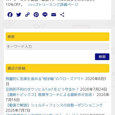
10％OFF。
>>>ストリーミング詳細ページ
Facebook
Twitter
Copy
Pinterest
Line
Email
共
Link
有
検索
検索
最近の投稿
飛躍的に効果を高める“相手軸”のクローズアウト
2026年8月3
日
圧倒的不利のダウンヒル1on1をどう守るか？
2026年7月24日
【最新トピックス】恩塚亨コーチによる最新作が完成！
2026年
7月16日
【動画で解説】シェルディフェンスの役割―ポジショニング
2026年7月7日