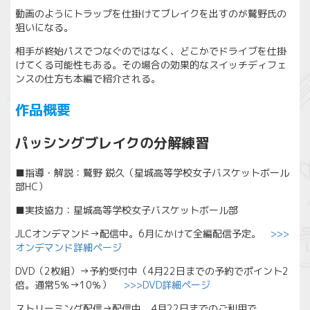
動画のようにトラップを仕掛けてブレイクを出すのが鷲野氏の
狙いになる。
相手が終始パスでつなぐのではなく、どこかでドライブを仕掛
けてくる可能性もある。その場合の効果的なスイッチディフェ
ンスの仕方も本編で紹介される。
作品概要
パッシングブレイクの分解練習
■指導・解説：鷲野 鋭久（星城高等学校女子バスケットボール
部HC）
■実技協力：星城高等学校女子バスケットボール部
JLCオンデマンド→配信中。6月にかけて全編配信予定。
>>>
オンデマンド詳細ページ
DVD（2枚組）→予約受付中（4月22日までの予約でポイント2
倍。通常5％→10％）
>>>DVD詳細ページ
ストリーミング配信→配信中。4月22日までのご利用で