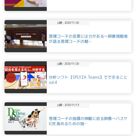
公開：2020/11/20
恩塚コーチの言葉には力がある～映像視聴者
が語る恩塚コーチの魅…
公開：2020/11/20
分析ソフト【SPLYZA Teams】でできること
vol.4
公開：2020/11/13
恩塚コーチの指導の神髄に迫る映像～バスケ
IQを高めるための指…