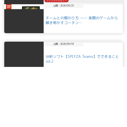
アナリストセミナー
公開：2020/09/25
チームとの関わり方 ── 実際のゲームから
解き明かすコーチン…
公開：2020/09/18
分析ソフト【SPLYZA Teams】でできること
vol.2
公開：2020/08/28
「数字と映像は嘘をつかない」vol.2分析結果
を練習に繋ぐ
アナリストセミナー