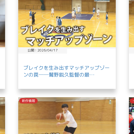
公開：2026/04/17
ブレイクを生み出すマッチアップゾー
ンの罠──鷲野鋭久監督の最…
新作情報