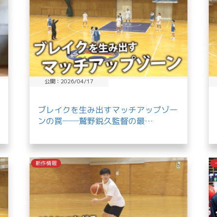
公開：2026/04/17
ブレイクを生み出すマッチアップゾー
ンの罠──鷲野鋭久監督の最…
新作情報