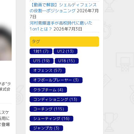
【動画で解説】シェルディフェンス
の役割―ポジショニング
2026年7月
7日
河村勇輝選手が高校時代に磨いた
1on1とは？
2026年7月3日
タグ
1対1
(7)
U12
(13)
U15
(19)
U18
(15)
オフェンス
(57)
オフボールプレーヤー
(3)
る“ラ
株式会
クラブチーム
(4)
コンディショニング
(13)
コーチング
(115)
バスケ
活用に
シューティング
(16)
ご登場
ジャンプ力
(3)