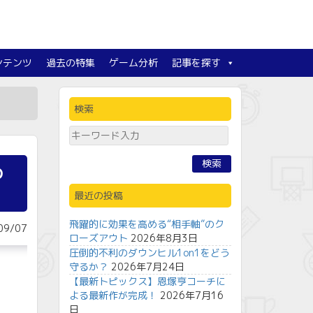
ンテンツ
過去の特集
ゲーム分析
記事を探す
検索
検索
の
最近の投稿
飛躍的に効果を高める“相手軸”のク
9/07
ローズアウト
2026年8月3日
圧倒的不利のダウンヒル1on1をどう
守るか？
2026年7月24日
【最新トピックス】恩塚亨コーチに
よる最新作が完成！
2026年7月16
日