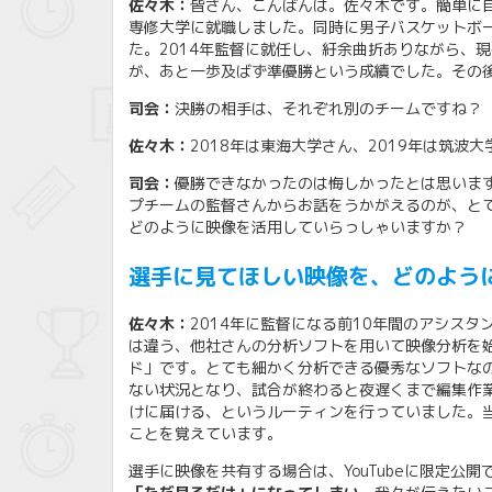
佐々木：
皆さん、こんばんは。佐々木です。簡単に自
専修大学に就職しました。同時に男子バスケットボ
た。2014年監督に就任し、紆余曲折ありながら、現
が、あと一歩及ばず準優勝という成績でした。その
司会：
決勝の相手は、それぞれ別のチームですね？
佐々木：
2018年は東海大学さん、2019年は筑波
司会：
優勝できなかったのは悔しかったとは思いま
プチームの監督さんからお話をうかがえるのが、と
どのように映像を活用していらっしゃいますか？
選手に見てほしい映像を、どのよう
佐々木：
2014年に監督になる前10年間のアシスタ
は違う、他社さんの分析ソフトを用いて映像分析を始め
ド」です。とても細かく分析できる優秀なソフトなの
ない状況となり、試合が終わると夜遅くまで編集作業
けに届ける、というルーティンを行っていました。
ことを覚えています。
選手に映像を共有する場合は、YouTubeに限定公