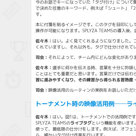
今のお話でキーになっていた「タグ付け」について簡単
で決めた任意のキーワード、例えば「シュート」「2
す。
本に付箋を貼るイメージです。このタグを目印にし
操作が可能になります。SPLYZA TEAMSの導入
佐々木：
はい。よく見てくれるようになりました。
くれていますし、それ以外も、タグで仕分けされて
司会：
それによって、チーム内にどんな変化があり
佐々木：
選手に何かを伝える時、言葉を十分に吟味
ことはとても重要だと思います。言葉だけでは伝わ
習に進みやすくなり、その練習から得られる習熟度
司会：
映像活用のルーティンの実例をお話しいただ
トーナメント時の映像活用例──ラ
佐々木：
はい。図1は、トーナメントでの活用例です
SPLYZA TEAMSの
ライブタグ
という機能を使います
使って、最低限の仕分けをします。例えば、オフェ
ら、細かいタグ付け作業を行います。