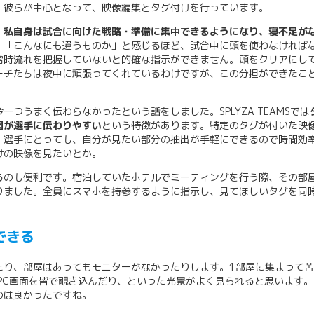
。彼らが中心となって、映像編集とタグ付けを行っています。
、
私自身は試合に向けた戦略・準備に集中できるようになり、寝不足が
、「こんなにも違うものか」と感じるほど、試合中に頭を使わなければ
常時流れを把握していないと的確な指示ができません。頭をクリアにし
ーチたちは夜中に頑張ってくれているわけですが、この分担ができたこ
つうまく伝わらなかったという話をしました。SPLYZA TEAMSでは
図が選手に伝わりやすい
という特徴があります。特定のタグが付いた映
。選手にとっても、自分が見たい部分の抽出が手軽にできるので時間効
けの映像を見たいとか。
るのも便利です。宿泊していたホテルでミーティングを行う際、その部
りました。全員にスマホを持参するように指示し、見てほしいタグを同
できる
たり、部屋はあってもモニターがなかったりします。1部屋に集まって
PC画面を皆で覗き込んだり、といった光景がよく見られると思います。
のは良かったですね。