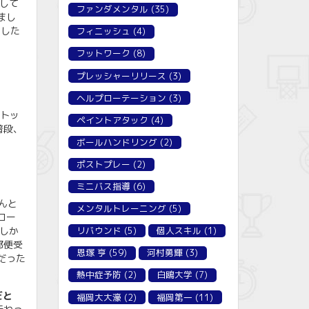
して
ファンダメンタル
(35)
まし
ました
フィニッシュ
(4)
フットワーク
(8)
プレッシャーリリース
(3)
ヘルプローテーション
(3)
なトッ
ペイントアタック
(4)
普段、
ボールハンドリング
(2)
ポストプレー
(2)
ミニバス指導
(6)
んと
メンタルトレーニング
(5)
コー
リバウンド
(5)
個人スキル
(1)
しか
郵便受
恩塚 亨
(59)
河村勇輝
(3)
だった
熱中症予防
(2)
白鴎大学
(7)
だと
福岡大大濠
(2)
福岡第一
(11)