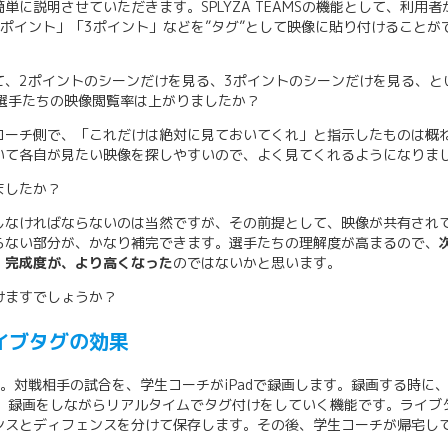
に説明させていただきます。SPLYZA TEAMSの機能として、利用者
ポイント」「3ポイント」などを”タグ”として映像に貼り付けることが
て、2ポイントのシーンだけを見る、3ポイントのシーンだけを見る、と
後、選手たちの映像閲覧率は上がりましたか？
コーチ側で、「これだけは絶対に見ておいてくれ」と指示したものは概
いて各自が見たい映像を探しやすいので、よく見てくれるようになりま
ましたか？
しなければならないのは当然ですが、その前提として、映像が共有され
らない部分が、かなり補完できます。選手たちの理解度が高まるので、
・完成度が、より高くなった
のではないかと思います。
けますでしょうか？
イブタグの効果
。対戦相手の試合を、学生コーチがiPadで録画します。録画する時に
。録画をしながらリアルタイムでタグ付けをしていく機能です。ライブ
ンスとディフェンスを分けて保存します。その後、学生コーチが帰宅し