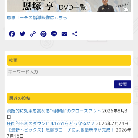
恩塚コーチの指導映像はこちら
Facebook
Twitter
Copy
Pinterest
Line
Email
共
Link
有
検索
検索
最近の投稿
飛躍的に効果を高める“相手軸”のクローズアウト
2026年8月3
日
圧倒的不利のダウンヒル1on1をどう守るか？
2026年7月24日
【最新トピックス】恩塚亨コーチによる最新作が完成！
2026年
7月16日