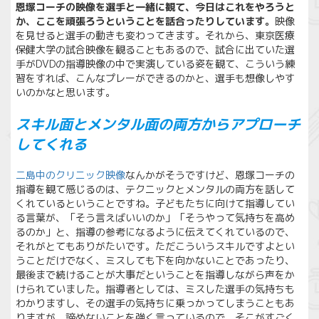
恩塚コーチの映像を選手と一緒に観て、今日はこれをやろうと
か、ここを頑張ろうということを話合ったりしています。
映像
を見せると選手の動きも変わってきます。それから、東京医療
保健大学の試合映像を観ることもあるので、試合に出ていた選
手がDVDの指導映像の中で実演している姿を観て、こういう練
習をすれば、こんなプレーができるのかと、選手も想像しやす
いのかなと思います。
スキル面とメンタル面の両方からアプローチ
してくれる
二島中のクリニック映像
なんかがそうですけど、恩塚コーチの
指導を観て感じるのは、テクニックとメンタルの両方を話して
くれているということですね。子どもたちに向けて指導してい
る言葉が、「そう言えばいいのか」「そうやって気持ちを高め
るのか」と、指導の参考になるように伝えてくれているので、
それがとてもありがたいです。ただこういうスキルですよとい
うことだけでなく、ミスしても下を向かないことであったり、
最後まで続けることが大事だということを指導しながら声をか
けられていました。指導者としては、ミスした選手の気持ちも
わかりますし、その選手の気持ちに乗っかってしまうこともあ
りますが、諦めないことを強く言っているので、そこがすごく