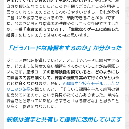
を示してくれているのがとてもありがたいです。
それから、私
自身が曖昧になっていたところや手探りだったところを明確に
言ってくれているのでとてもわかりやすいですし、それが分析
に基づいた数字で示されるので、納得できることが多いです
ね。今までいろんな指導者の映像やクリニックを観てきました
が、一番
「本質に迫っている」、「無駄なくゲームに直結した
指導」
をしている方ではないかなと思います。
「どうハードな練習をするのか」が分かった
ジュニア世代を指導していると、どこまでハードに練習させる
か、どのように強度の高い練習をするかということが結構難し
いんです。
恩塚コーチの指導映像を観ていると、どのようにし
て練習の内容を濃くして、練習の強度を高めて行くのかという
ことが良くわかります。
特に、
西福岡中学校をモデルにしたク
リニック映像
を観ていると、「そういう課題を与えて練習の質
を高めているのか」という発見がたくさんありました。単純な
練習でとどまっていた私からすると「なるほどな」と思うこと
が多く、参考になりました。
映像は選手と共有
して指導に活用しています