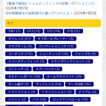
【動画で解説】シェルディフェンスの役割―ポジショニング
2026年7月7日
河村勇輝選手が高校時代に磨いた1on1とは？
2026年7月3日
タグ
1対1
(7)
U12
(13)
U15
(19)
U18
(15)
オフェンス
(57)
オフボールプレーヤー
(3)
クラブチーム
(4)
コンディショニング
(13)
コーチング
(115)
シューティング
(16)
ジャンプ力
(3)
スイッチディフェンス
(3)
ステップバックショット
(2)
ストレッチ
(2)
スペーシング
(2)
セミナーレポート
(16)
チームマネジメント
(20)
チーム紹介
(6)
ディフェンス
(54)
データ分析
(35)
トランジション
(3)
トランジッション
(5)
ドリブル
(6)
バッシュ
(2)
パス
(10)
ピックアンドロール
(10)