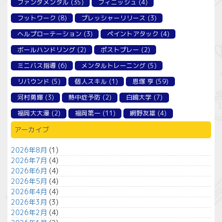
ファンダメンタル
(35)
フィニッシュ
(4)
フットワーク
(8)
プレッシャーリリース
(3)
ヘルプローテーション
(3)
ペイントアタック
(4)
ボールハンドリング
(2)
ポストプレー
(2)
ミニバス指導
(6)
メンタルトレーニング
(5)
リバウンド
(5)
個人スキル
(1)
恩塚 亨
(59)
河村勇輝
(3)
熱中症予防
(2)
白鴎大学
(7)
福岡大大濠
(2)
福岡第一
(11)
網野友雄
(4)
アーカイブ
2026年8月
(1)
2026年7月
(4)
2026年6月
(4)
2026年5月
(4)
2026年4月
(4)
2026年3月
(3)
2026年2月
(4)