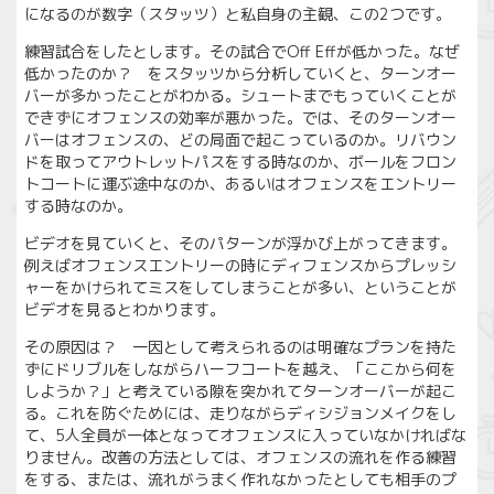
になるのが数字（スタッツ）と私自身の主観、この2つです。
練習試合をしたとします。その試合でOff Effが低かった。なぜ
低かったのか？ をスタッツから分析していくと、ターンオー
バーが多かったことがわかる。シュートまでもっていくことが
できずにオフェンスの効率が悪かった。では、そのターンオー
バーはオフェンスの、どの局面で起こっているのか。リバウン
ドを取ってアウトレットパスをする時なのか、ボールをフロン
トコートに運ぶ途中なのか、あるいはオフェンスをエントリー
する時なのか。
ビデオを見ていくと、そのパターンが浮かび上がってきます。
例えばオフェンスエントリーの時にディフェンスからプレッシ
ャーをかけられてミスをしてしまうことが多い、ということが
ビデオを見るとわかります。
その原因は？ 一因として考えられるのは明確なプランを持た
ずにドリブルをしながらハーフコートを越え、「ここから何を
しようか？」と考えている隙を突かれてターンオーバーが起こ
る。これを防ぐためには、走りながらディシジョンメイクをし
て、5人全員が一体となってオフェンスに入っていなかければな
りません。改善の方法としては、オフェンスの流れを作る練習
をする、または、流れがうまく作れなかったとしても相手のプ