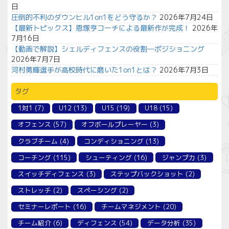
日
圧倒的不利のダウンヒル1on1をどう守るか？
2026年7月24日
【最新トピックス】恩塚亨コーチによる最新作が完成！
2026年
7月16日
【動画で解説】シェルディフェンスの役割―ポジショニング
2026年7月7日
河村勇輝選手が高校時代に磨いた1on1とは？
2026年7月3日
タグ
1対1
(7)
U12
(13)
U15
(19)
U18
(15)
オフェンス
(57)
オフボールプレーヤー
(3)
クラブチーム
(4)
コンディショニング
(13)
コーチング
(115)
シューティング
(16)
ジャンプ力
(3)
スイッチディフェンス
(3)
ステップバックショット
(2)
ストレッチ
(2)
スペーシング
(2)
セミナーレポート
(16)
チームマネジメント
(20)
チーム紹介
(6)
ディフェンス
(54)
データ分析
(35)