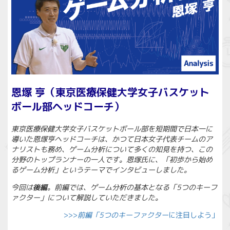
恩塚 亨（東京医療保健大学女子バスケット
ボール部ヘッドコーチ）
東京医療保健大学女子バスケットボール部を短期間で日本一に
導いた恩塚亨ヘッドコーチは、かつて日本女子代表チームのア
ナリストも務め、ゲーム分析について多くの知見を持つ、この
分野のトップランナーの一人です。恩塚氏に、「初歩から始め
るゲーム分析」というテーマでインタビューしました。
今回は
後編
。前編では、ゲーム分析の基本となる「5つのキーフ
ァクター」について解説していただきました。
>>>
前編「5つのキーファクター
に注目しよう」