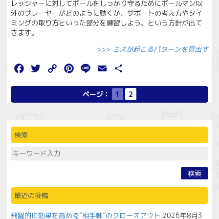
レッシャーに対してボールをしっかり守るためにボールマン以
外のプレーヤーがどのように動くか、サポートの考え方やタイ
ミングの取り方といった部分を練習しよう、という方針が出て
きます。
>>>
ミスが起こるパターンを見出す
Facebook
Twitter
Copy
Pinterest
Line
Email
共
Link
有
ページ：
1
2
検索
検索
最近の投稿
飛躍的に効果を高める“相手軸”のクローズアウト
2026年8月3