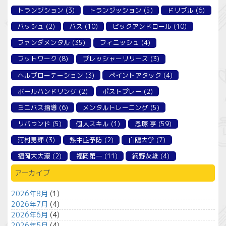
トランジション
(3)
トランジッション
(5)
ドリブル
(6)
バッシュ
(2)
パス
(10)
ピックアンドロール
(10)
ファンダメンタル
(35)
フィニッシュ
(4)
フットワーク
(8)
プレッシャーリリース
(3)
ヘルプローテーション
(3)
ペイントアタック
(4)
ボールハンドリング
(2)
ポストプレー
(2)
ミニバス指導
(6)
メンタルトレーニング
(5)
リバウンド
(5)
個人スキル
(1)
恩塚 亨
(59)
河村勇輝
(3)
熱中症予防
(2)
白鴎大学
(7)
福岡大大濠
(2)
福岡第一
(11)
網野友雄
(4)
アーカイブ
2026年8月
(1)
2026年7月
(4)
2026年6月
(4)
2026年5月
(4)