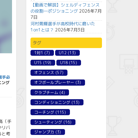
【動画で解説】シェルディフェンス
の役割―ポジショニング
2026年7月
7日
河村勇輝選手が高校時代に磨いた
1on1とは？
2026年7月3日
タグ
1対1
(7)
U12
(13)
U15
(19)
U18
(15)
オフェンス
(57)
選手必
オフボールプレーヤー
(3)
ニング
クラブチーム
(4)
コンディショニング
(13)
コーチング
(115)
高（手
シューティング
(16)
やリバ
ジャンプ力
(3)
ると考