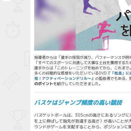
共
有
指導者からは「選手の怪我が減り、パフォーマンスが例
「すべてのスポーツに共通して大事な土台を獲得するた
選手からは「このトレーニングを始めてから、これまで
多くの好意的な感想をいただいているDVD
『「性差」に
見！アクティベーションドリル～』
の監修者でもある、
のポイント
を紹介していただきました。
バスケはジャンプ頻度の高い競技
バスケットボールは、305cmの高さにあるリング
を上に伸ばして指先が到達する高さ）が高いことが
ウンドがゲームを支配することから、ポジションに