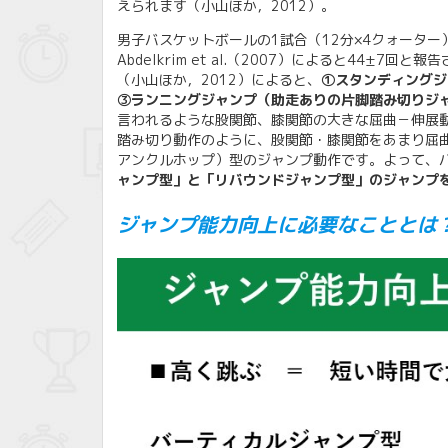
えられます（小山ほか，2012）。
男子バスケットボールの1試合（12分×4クォーター）中のジ
Abdelkrim et al.（2007）によると44
（小山ほか，2012）によると、
①スタンディングジ
③ランニングジャンプ（助走ありの片脚踏み切りジ
言われるような股関節、膝関節の大きな屈曲－伸展
踏み切り動作のように、股関節・膝関節をあまり屈
アンクルホップ）型のジャンプ動作です。よって、
ャンプ型」と「リバウンドジャンプ型」のジャンプ
ジャンプ能力向上に必要なこととは