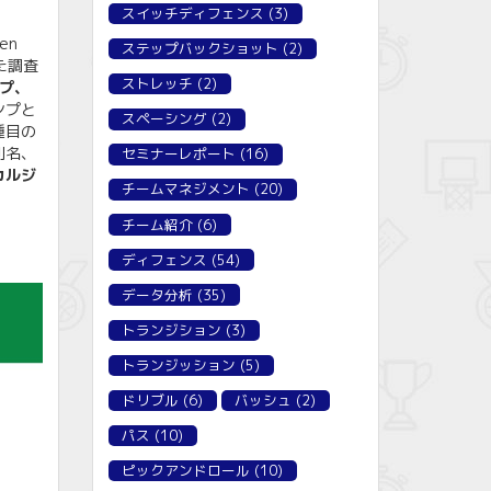
スイッチディフェンス
(3)
en
ステップバックショット
(2)
た調査
ストレッチ
(2)
プ、
ンプと
スペーシング
(2)
種目の
別名、
セミナーレポート
(16)
カルジ
チームマネジメント
(20)
チーム紹介
(6)
ディフェンス
(54)
データ分析
(35)
トランジション
(3)
トランジッション
(5)
ドリブル
(6)
バッシュ
(2)
パス
(10)
ピックアンドロール
(10)