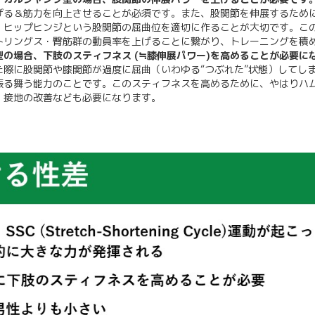
げる＆筋力を向上させることが必須です。また、股関節を伸展するため
、ヒップヒンジという股関節の屈曲位を適切に作ることが大切です。こ
トリングス・臀筋群の動員率を上げることに繋がり、トレーニングを積
の場合、下肢のスティフネス (≒膝伸展パワー)を高めることが必要に
際に股関節や膝関節が過度に屈曲（いわゆる“つぶれた”状態）してし
振る舞う能力のことです。このスティフネスを高めるために、やはりハ
、接地の改善なども必要になります。