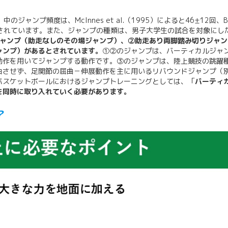
ャンプ頻度は、McInnes et al.（1995）によると46±12回、B
±7回と報告されています。また、ジャンプの種類は、男子大学生の試合を対象にし
ャンプ（助走なしのその場ジャンプ）、②助走あり両脚踏み切りジャン
ャンプ）があるとされています。
①②のジャンプは、バーティカルジャ
動作を用いてジャンプする動作です。③のジャンプは、陸上競技の跳躍
曲させず、足関節の屈曲－伸展動作を主に用いるリバウンドジャンプ（
バスケットボールにおけるジャンプトレーニングとしては、「
バーティ
を同時に取り入れていく必要があります。
？