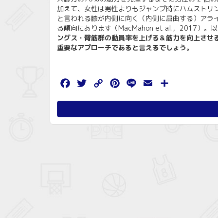
加えて、女性は男性よりもジャンプ時にハムストリングスの
と言われる膝が内側に向く（内側に屈曲する）アラ
る傾向にあります（MacMahon et al.，20
ングス・臀筋群の動員率を上げる＆筋力を向上させ
重要なアプローチであると言えるでしょう。
Facebook
Twitter
Copy
Pinterest
Line
Email
共
Link
有