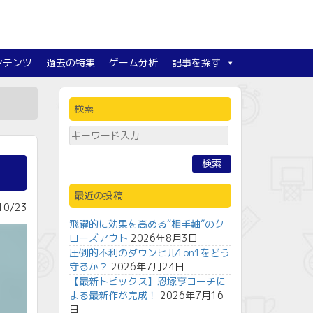
ンテンツ
過去の特集
ゲーム分析
記事を探す
検索
検索
最近の投稿
0/23
飛躍的に効果を高める“相手軸”のク
ローズアウト
2026年8月3日
圧倒的不利のダウンヒル1on1をどう
守るか？
2026年7月24日
【最新トピックス】恩塚亨コーチに
よる最新作が完成！
2026年7月16
日