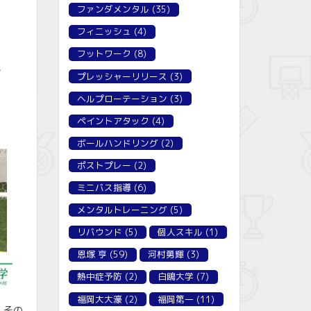
ファンダメンタル
(35)
フィニッシュ
(4)
フットワーク
(8)
プレッシャーリリース
(3)
ヘルプローテーション
(3)
ペイントアタック
(4)
ボールハンドリング
(2)
ポストプレー
(2)
ミニバス指導
(6)
メンタルトレーニング
(5)
リバウンド
(5)
個人スキル
(1)
恩塚 亨
(59)
河村勇輝
(3)
熱中症予防
(2)
白鴎大学
(7)
福岡大大濠
(2)
福岡第一
(11)
。
その