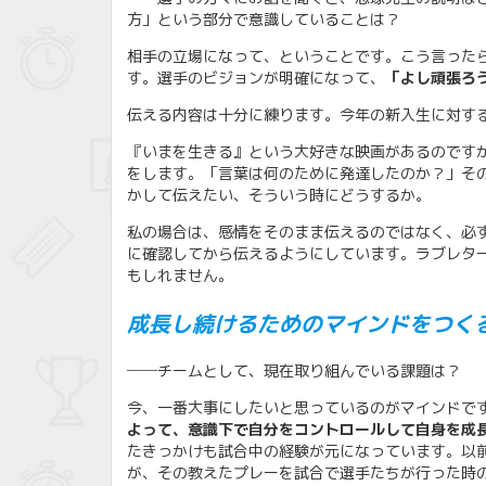
方」という部分で意識していることは？
相手の立場になって、ということです。こう言った
す。選手のビジョンが明確になって、
「よし頑張ろ
伝える内容は十分に練ります。今年の新入生に対す
『いまを生きる』という大好きな映画があるのです
をします。「言葉は何のために発達したのか？」そ
かして伝えたい、そういう時にどうするか。
私の場合は、感情をそのまま伝えるのではなく、必
に確認してから伝えるようにしています。ラブレタ
もしれません。
成長し続けるためのマインドをつく
──チームとして、現在取り組んでいる課題は？
今、一番大事にしたいと思っているのがマインドで
よって、意識下で自分をコントロールして自身を成
たきっかけも試合中の経験が元になっています。以
が、その教えたプレーを試合で選手たちが行った時