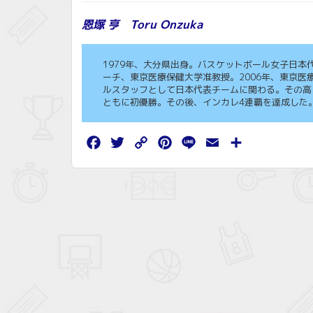
恩塚 亨 Toru Onzuka
1979年、大分県出身。バスケットボール女子日
ーチ、東京医療保健大学准教授。2006年、東京
ルスタッフとして日本代表チームに関わる。その高い
ともに初優勝。その後、インカレ4連覇を達成した
Facebook
Twitter
Copy
Pinterest
Line
Email
共
Link
有