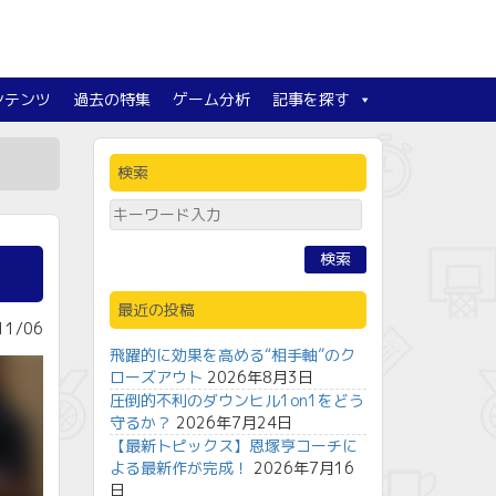
ンテンツ
過去の特集
ゲーム分析
記事を探す
検索
検索
最近の投稿
1/06
飛躍的に効果を高める“相手軸”のク
ローズアウト
2026年8月3日
圧倒的不利のダウンヒル1on1をどう
守るか？
2026年7月24日
【最新トピックス】恩塚亨コーチに
よる最新作が完成！
2026年7月16
日