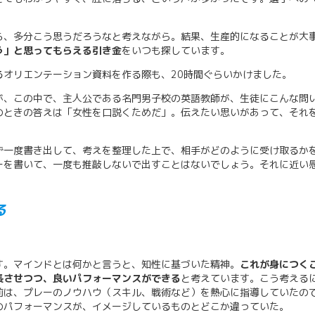
ら、多分こう思うだろうなと考えながら。結果、生産的になることが大
う」と思ってもらえる引き金
をいつも探しています。
るオリエンテーション資料を作る際も、20時間ぐらいかけました。
が、この中で、主人公である名門男子校の英語教師が、生徒にこんな問
のときの答えは「女性を口説くためだ」。伝えたい思いがあって、それ
ず一度書き出して、考えを整理した上で、相手がどのように受け取るか
ーを書いて、一度も推敲しないで出すことはないでしょう。それに近い
る
す。マインドとは何かと言うと、知性に基づいた精神。
これが身につく
長させつつ、良いパフォーマンスができる
と考えています。こう考える
前は、プレーのノウハウ（スキル、戦術など）を熱心に指導していたの
のパフォーマンスが、イメージしているものとどこか違っていた。