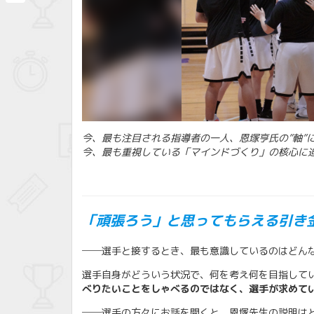
共
有
今、最も注目される指導者の一人、恩塚亨氏の”軸”
今、最も重視している「マインドづくり」の核心に
「頑張ろう」と思ってもらえる引き
──選手と接するとき、最も意識しているのはどん
選手自身がどういう状況で、何を考え何を目指して
べりたいことをしゃべるのではなく、選手が求めて
──選手の方々にお話を聞くと、恩塚先生の説明は