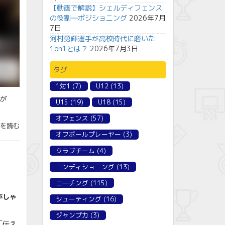
【動画で解説】シェルディフェンス
の役割―ポジショニング
2026年7月
7日
河村勇輝選手が高校時代に磨いた
1on1とは？
2026年7月3日
タグ
1対1
(7)
U12
(13)
が
U15
(19)
U18
(15)
オフェンス
(57)
を読む
オフボールプレーヤー
(3)
クラブチーム
(4)
コンディショニング
(13)
コーチング
(115)
がしゃ
シューティング
(16)
ジャンプ力
(3)
「伝え