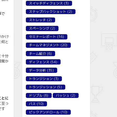
スイッチディフェンス
(3)
ステップバックショット
(2)
事で
ストレッチ
(2)
スペーシング
(2)
いかけ
セミナーレポート
(16)
を何と
チームマネジメント
(20)
チーム紹介
(6)
を十分
感覚か
ディフェンス
(54)
データ分析
(35)
トランジション
(3)
トランジッション
(5)
ドリブル
(6)
バッシュ
(2)
ことに
に至っ
パス
(10)
です
ピックアンドロール
(10)