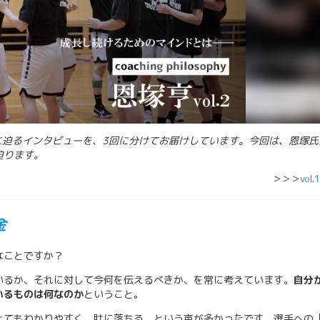
に迫るインタビューを、3回に分けてお届けしています。今回は、恩塚氏
迫ります。
＞＞＞
vol.1
金
なことですか？
いるか、それに対して今何を伝えるべきか、を常に考えています。
自分
いるものは何なのか
ということ。
とてもわかりやすく、肚に落ちる、という声が多かったです。選手への