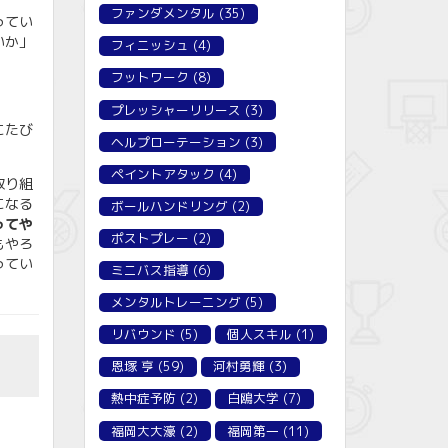
ファンダメンタル
(35)
ってい
いか」
フィニッシュ
(4)
フットワーク
(8)
プレッシャーリリース
(3)
にたび
ヘルプローテーション
(3)
ペイントアタック
(4)
取り組
になる
ボールハンドリング
(2)
ってや
ポストプレー
(2)
もやろ
ってい
ミニバス指導
(6)
メンタルトレーニング
(5)
リバウンド
(5)
個人スキル
(1)
恩塚 亨
(59)
河村勇輝
(3)
熱中症予防
(2)
白鴎大学
(7)
福岡大大濠
(2)
福岡第一
(11)