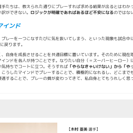
選手たちは、教えられた通りにプレーすれば求める結果が出るとはわか
い訳ができない。
ロジックが明確であればあるほど不安になる
のではな
マインド
、プレーを一つこなすたびに気を抜いてしまう、といった現象も試合中
に戻ります。
く、自身を成長させることを共通目標に置いています。そのために現在
マインドを各人が持つことです。なりたい自分（＝スーパーヒーロー）
い気持ちでコートに立つ。そうすれば
「やらなきゃいけない」から「や
。こうしたマインドでプレーすることで、積極的になれるし、どこまで
浸透することで、プレーの質が変わってきて、私自身とてもうれしく思
【
木村 亜美
選手】