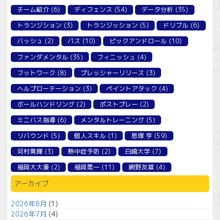
チーム紹介
(6)
ディフェンス
(54)
データ分析
(35)
トランジション
(3)
トランジッション
(5)
ドリブル
(6)
バッシュ
(2)
パス
(10)
ピックアンドロール
(10)
ファンダメンタル
(35)
フィニッシュ
(4)
フットワーク
(8)
プレッシャーリリース
(3)
ヘルプローテーション
(3)
ペイントアタック
(4)
ボールハンドリング
(2)
ポストプレー
(2)
ミニバス指導
(6)
メンタルトレーニング
(5)
リバウンド
(5)
個人スキル
(1)
恩塚 亨
(59)
河村勇輝
(3)
熱中症予防
(2)
白鴎大学
(7)
福岡大大濠
(2)
福岡第一
(11)
網野友雄
(4)
アーカイブ
2026年8月
(1)
2026年7月
(4)