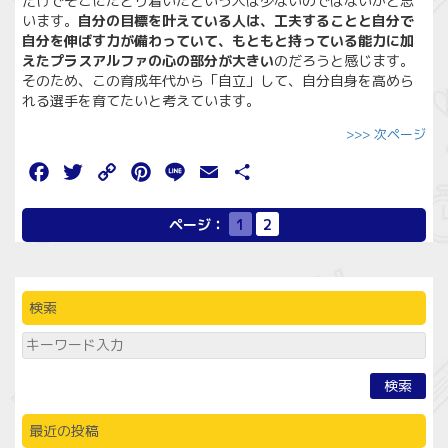
だけでそこにたどり着いたという人は少ないのではないかと思
います。
自分の目標を叶えている人は、工夫することと自分で
自分を伸ばす力が備わっていて、もともと持っている能力に加
えたプラスアルファの心の部分が大きい
のだろうと感じます。
そのため、この育成年代から「自立」して、自分自身を高めら
れる選手を育てたいと考えています。
>>> 次ページ
Facebook
Twitter
Copy
Pinterest
Line
Email
共
Link
有
ページ：
1
2
検索
検索
最近の投稿