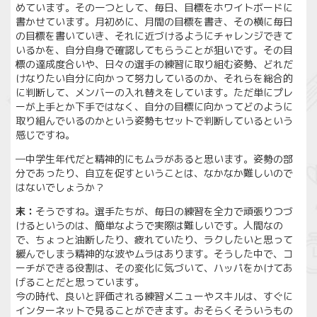
めています。その一つとして、毎日、目標をホワイトボードに
書かせています。月初めに、月間の目標を書き、その横に毎日
の目標を書いていき、それに近づけるようにチャレンジできて
いるかを、自分自身で確認してもらうことが狙いです。その目
標の達成度合いや、日々の選手の練習に取り組む姿勢、どれだ
けなりたい自分に向かって努力しているのか、それらを総合的
に判断して、メンバーの入れ替えをしています。ただ単にプレ
ーが上手とか下手ではなく、自分の目標に向かってどのように
取り組んでいるのかという姿勢もセットで判断しているという
感じですね。
―中学生年代だと精神的にもムラがあると思います。姿勢の部
分であったり、自立を促すということは、なかなか難しいので
はないでしょうか？
末：
そうですね。選手たちが、毎日の練習を全力で頑張りつづ
けるというのは、簡単なようで実際は難しいです。人間なの
で、ちょっと油断したり、疲れていたり、ラクしたいと思って
緩んでしまう精神的な波やムラはあります。そうした中で、コ
ーチができる役割は、その変化に気づいて、ハッパをかけてあ
げることだと思っています。
今の時代、良いと評価される練習メニューやスキルは、すぐに
インターネットで見ることができます。おそらくそういうもの