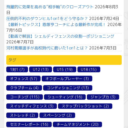
飛躍的に効果を高める“相手軸”のクローズアウト
2026年8月3
日
圧倒的不利のダウンヒル1on1をどう守るか？
2026年7月24日
【最新トピックス】恩塚亨コーチによる最新作が完成！
2026年
7月16日
【動画で解説】シェルディフェンスの役割―ポジショニング
2026年7月7日
河村勇輝選手が高校時代に磨いた1on1とは？
2026年7月3日
タグ
1対1
(7)
U12
(13)
U15
(19)
U18
(15)
オフェンス
(57)
オフボールプレーヤー
(3)
クラブチーム
(4)
コンディショニング
(13)
コーチング
(115)
シューティング
(16)
ジャンプ力
(3)
スイッチディフェンス
(3)
ステップバックショット
(2)
ストレッチ
(2)
スペーシング
(2)
セミナーレポート
(16)
チームマネジメント
(20)