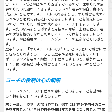
合、Aチームだと練習が21時過ぎまであるので、睡眠時間や食
事の時間の問題が出てきます。そういった選手の場合、身体的
成長のことを考え、Aチームに入れるよりも、早く練習を終えて
しっかりと睡眠時間を確保できるようにすることを優先にした
いので、早い時間に練習が終わるチームに入れるようにしま
す。目先の結果よりも将来まで見据えた育成に主眼を置き、選
手の状態を観察しながら判断してチーム分けをするようにして
います。練習強度やトレーニングメニューの立案なども同様で
す。
選手たちは、「早くAチームに入りたい」という思いで練習に取
り組んでくれますし、こちらも選手が必死に努力をしていれ
ば、チャンスを与えて頻繁に入れ替えもするので、競争が生ま
れて、良い緊張感の中で練習できているのではないかと感じて
います。
コーチの役割は心の観察
―チームメンバーの入れ替えの際に、どのようなことを基準に
して判断をされていますでしょうか？
末：
一番は「姿勢」の部分ですね。
選手には”自分で自分のコー
チをすること”と”自分で自分を伸ばす力を身につけること”
を求