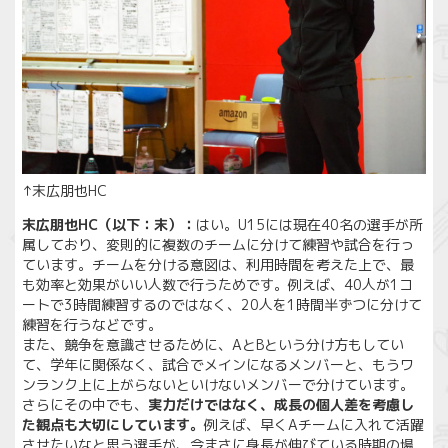
↑末広朋也HC
末広朋也HC（以下：末）：
はい。U15には現在40名の選手が所
属しており、変則的に複数のチームに分けて練習や試合を行っ
ています。チームを分ける意図は、利用時間を考えた上で、最
も効率と効果がいい人数で行うためです。例えば、40人が1コ
ートで3時間練習するのではなく、20人を1時間半ずつに分けて
練習を行うなどです。
また、競争を意識させるために、AとBという分け方もしてい
て、学年に関係なく、試合でメインになるメンバーと、もうワ
ンランク上に上がらないといけないメンバーで分けています。
さらにその中でも、
実力だけではなく、成長の個人差を考慮し
た観点も大切にしています。
例えば、早くAチームに入れて活躍
させたいなと思う選手が、今まさに身長が伸びている時期の場