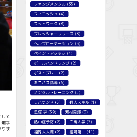
ファンダメンタル
(35)
フィニッシュ
(4)
フットワーク
(8)
プレッシャーリリース
(3)
ヘルプローテーション
(3)
ペイントアタック
(4)
ボールハンドリング
(2)
ポストプレー
(2)
ミニバス指導
(6)
メンタルトレーニング
(5)
リバウンド
(5)
個人スキル
(1)
恩塚 亨
(59)
河村勇輝
(3)
用して
熱中症予防
(2)
白鴎大学
(7)
、選手
ありま
福岡大大濠
(2)
福岡第一
(11)