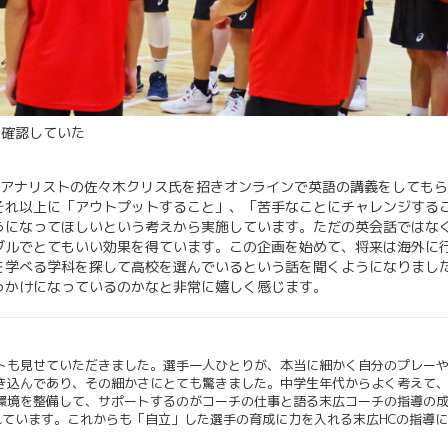
を確認していた
Aアナリストの佐々木クリス氏を招きオンラインで英語の講義をしても
それ以上に「アウトプットすること」、「苦手なことにチャレンジする
うになってほしいという考えから実施しています。ただの英会話ではな
ブルでとてもいい効果を得ています。この企画を始めて、将来は海外に
を学べる学科を探して高校を選んでいるという話を聞くようになりまし
っかけになっているのかなと非常に嬉しく感じます。
トも見せていただきました。選手一人ひとりが、本当に細かく自分のプレー
き込んであり、その細かさにとても驚きました。中学生年代からよく考えて
環境を整備して、サポートするのがコーチの仕事と語る末広コーチの指導の
表れています。これからも「自立」した選手の育成に力を入れる末広HCの指導