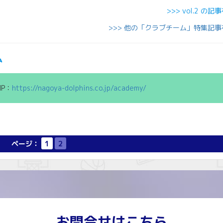
>>> vol.2 の
>>> 他の「クラブチーム」特集記
ム
P：
https://nagoya-dolphins.co.jp/academy/
ページ：
1
2
お問合せはこちら