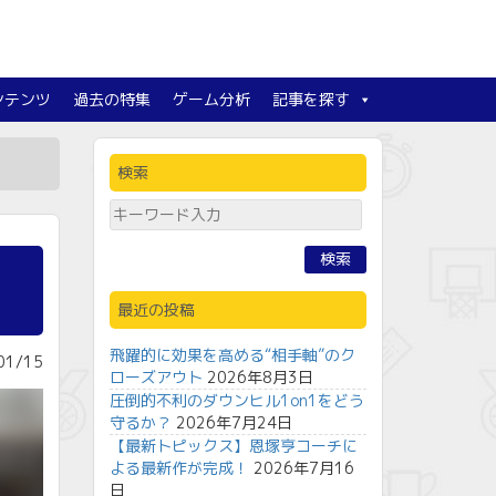
ンテンツ
過去の特集
ゲーム分析
記事を探す
検索
検索
最近の投稿
飛躍的に効果を高める“相手軸”のク
1/15
ローズアウト
2026年8月3日
圧倒的不利のダウンヒル1on1をどう
守るか？
2026年7月24日
【最新トピックス】恩塚亨コーチに
よる最新作が完成！
2026年7月16
日