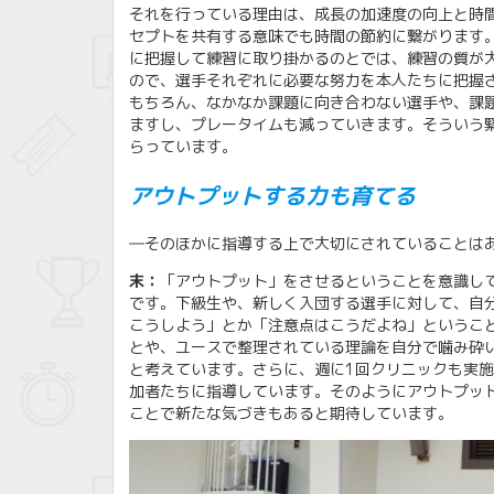
それを行っている理由は、成長の加速度の向上と時
セプトを共有する意味でも時間の節約に繋がります
に把握して練習に取り掛かるのとでは、練習の質が
ので、選手それぞれに必要な努力を本人たちに把握
もちろん、なかなか課題に向き合わない選手や、課
ますし、プレータイムも減っていきます。そういう
らっています。
アウトプットする力も育てる
―そのほかに指導する上で大切にされていることは
末：
「アウトプット」をさせるということを意識し
です。下級生や、新しく入団する選手に対して、自
こうしよう」とか「注意点はこうだよね」というこ
とや、ユースで整理されている理論を自分で噛み砕
と考えています。さらに、週に1回クリニックも実
加者たちに指導しています。そのようにアウトプッ
ことで新たな気づきもあると期待しています。