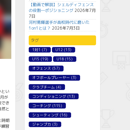
【動画で解説】シェルディフェンス
の役割―ポジショニング
2026年7月
7日
河村勇輝選手が高校時代に磨いた
1on1とは？
2026年7月3日
タグ
1対1
(7)
U12
(13)
U15
(19)
U18
(15)
オフェンス
(57)
オフボールプレーヤー
(3)
クラブチーム
(4)
かとい
コンディショニング
(13)
カ月が
決でき
コーチング
(115)
自然と
シューティング
(16)
た時期
ジャンプ力
(3)
が練習