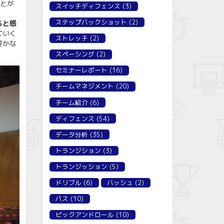
ことが
スイッチディフェンス
(3)
ステップバックショット
(2)
ると感
ていく
ストレッチ
(2)
要かな
スペーシング
(2)
セミナーレポート
(16)
チームマネジメント
(20)
チーム紹介
(6)
ディフェンス
(54)
データ分析
(35)
トランジション
(3)
トランジッション
(5)
ドリブル
(6)
バッシュ
(2)
パス
(10)
ピックアンドロール
(10)