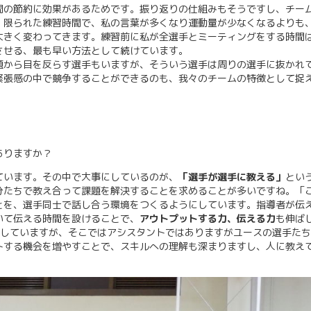
間の節約に効果があるためです。振り返りの仕組みもそうですし、チー
。限られた練習時間で、私の言葉が多くなり運動量が少なくなるよりも
大きく変わってきます。練習前に私が全選手とミーティングをする時間
させる、最も早い方法として続けています。
題から目を反らす選手もいますが、そういう選手は周りの選手に抜かれ
緊張感の中で競争することができるのも、我々のチームの特徴として捉
ありますか？
ています。その中で大事にしているのが、
「選手が選手に教える」
とい
分たちで教え合って課題を解決することを求めることが多いですね。「
とを、選手同士で話し合う環境をつくるようにしています。指導者が伝
いて伝える時間を設けることで、
アウトプットする力、伝える力
も伸ば
施していますが、そこではアシスタントではありますがユースの選手た
トする機会を増やすことで、スキルへの理解も深まりますし、人に教え