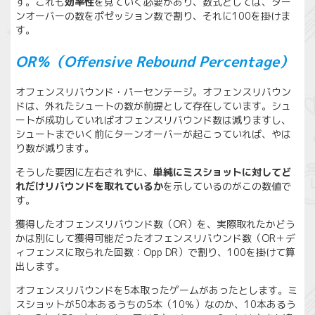
す。これも
効率性
を見ていく必要があり、数式としては、ター
ンオーバーの数をポゼッション数で割り、それに100を掛けま
す。
OR％（Offensive Rebound Percentage）
オフェンスリバウンド・パーセンテージ。オフェンスリバウン
ドは、外れたシュートの数が前提として存在しています。シュ
ートが成功していればオフェンスリバウンド数は減りますし、
シュートまでいく前にターンオーバーが起こっていれば、やは
り数が減ります。
そうした要因に左右されずに、
単純にミスショットに対してど
れだけリバウンドを取れているか
を示しているのがこの数値で
す。
獲得したオフェンスリバウンド数（OR）を、実際取れたかどう
かは別にして獲得可能だったオフェンスリバウンド数（OR＋デ
ィフェンスに取られた回数：Opp DR）で割り、100を掛けて算
出します。
オフェンスリバウンドを5本取ったゲームがあったとします。ミ
スショットが50本あるうちの5本（10％）なのか、10本あるう