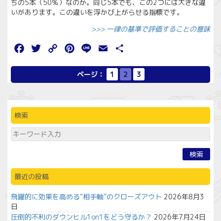
ちの5本（50％）なのか。同じ5本でも、この2つには大きな違
いがあります。この違いを浮かび上がらせる指標です。
>>> 一律の基準で評価することの意味
Facebook
Twitter
Copy
Pinterest
Line
Email
共
Link
有
ページ：
1
2
3
検索
検索
最近の投稿
飛躍的に効果を高める“相手軸”のクローズアウト
2026年8月3
日
圧倒的不利のダウンヒル1on1をどう守るか？
2026年7月24日