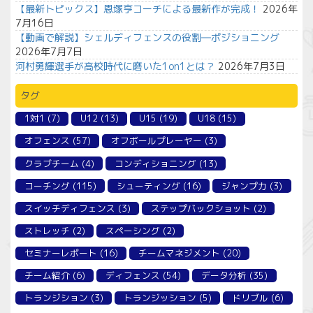
【最新トピックス】恩塚亨コーチによる最新作が完成！
2026年
7月16日
【動画で解説】シェルディフェンスの役割―ポジショニング
2026年7月7日
河村勇輝選手が高校時代に磨いた1on1とは？
2026年7月3日
タグ
1対1
(7)
U12
(13)
U15
(19)
U18
(15)
オフェンス
(57)
オフボールプレーヤー
(3)
クラブチーム
(4)
コンディショニング
(13)
コーチング
(115)
シューティング
(16)
ジャンプ力
(3)
スイッチディフェンス
(3)
ステップバックショット
(2)
ストレッチ
(2)
スペーシング
(2)
セミナーレポート
(16)
チームマネジメント
(20)
チーム紹介
(6)
ディフェンス
(54)
データ分析
(35)
トランジション
(3)
トランジッション
(5)
ドリブル
(6)