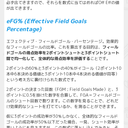
必ず出てきますので、それらを数式に当てはめればOff Effの値
が出てきます。
eFG% (Effective Field Goals
Percentage)
エフェクティブ・フィールドゴール・パーセンテージ。効果的
なフィールドゴールの比率。これを算出する目的は、
フィール
ドゴールの得点効率を2ポイントシュートと3ポイントシュート
間で均一化して、全体的な得点効率を評価する
ことです。
2ポイントの60％と3ポイントの40％がイコール（2ポイント10
本中6本決める価値と3ポイント10本中4本決める価値が同等）
という考え方に裏付けられた数式です。
2ポイントの決まった回数（FGM；Field Goals Made）と、3
ポイントに0.5を掛けた数字を合算して、FGA＝フィールドゴー
ルのシュート回数で割ります。この数字を見ることで、どれだ
け効果的なシュートを打てているか、を測ることができます。
仮に3ポイントの成功率が30％しかなく、全体的なフィールド
ゴールの成功率が50％以下だった場合、一見、シュート効率が
悪いようにも見えますが、この数式に落とし込んでみると、そ