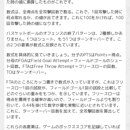
た時の値に換算したものがこれです。
数式は、全得点を全攻撃回数で割る。これで、1回攻撃した時に
何点取れるか、の値が出てきます。これに100をかければ、100
回攻撃した時の値になります。
バスケットボールのオフェンスの終了パターンは、2種類しかあ
りません。1つはシュート、もう1つはターンオーバーです。こ
の2つの要素が数式に反映されています。
数式を具体的に見ていきましょう。分子のPTSはPoints＝得点。
分母のFGAはField Goal Attempt＝フィールドゴールのシュー
ト回数。FTAはFree Throw Attempt＝フリースローの回数、
TOはターンオーバー。
FTAのところにカッコ書きで数式が入っていますが、これはフリ
ースロー1回の試投が、フィールドゴール1回の試投と比較して
どのぐらいの重みをもつか、を示しています。フリースローは
得点を獲得する確率が高いので、フィールドゴールよりも割り
引いて、0.44を掛けた数字が最も実態に近いとされています。
これに、ターンオーバー回数を加えて、全攻撃回数を算出して
います。
これらの各要素は、ゲームのボックススコアを記録していれば