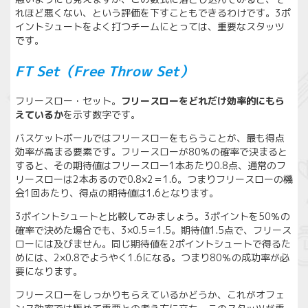
れほど悪くない、という評価を下すこともできるわけです。3ポ
イントシュートをよく打つチームにとっては、重要なスタッツ
です。
FT Set（Free Throw Set）
フリースロー・セット。
フリースローをどれだけ効率的にもら
えているか
を示す数字です。
バスケットボールではフリースローをもらうことが、最も得点
効率が高まる要素です。フリースローが80％の確率で決まると
すると、その期待値はフリースロー1本あたり0.8点、通常のフ
リースローは2本あるので0.8×2＝1.6。つまりフリースローの機
会1回あたり、得点の期待値は1.6となります。
3ポイントシュートと比較してみましょう。3ポイントを50％の
確率で決めた場合でも、3×0.5＝1.5。期待値1.5点で、フリース
ローには及びません。同じ期待値を2ポイントシュートで得るた
めには、2×0.8でようやく1.6になる。つまり80％の成功率が必
要になります。
フリースローをしっかりもらえているかどうか、これがオフェ