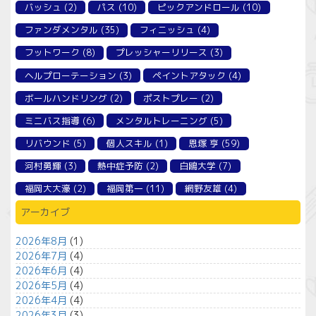
バッシュ
(2)
パス
(10)
ピックアンドロール
(10)
ファンダメンタル
(35)
フィニッシュ
(4)
フットワーク
(8)
プレッシャーリリース
(3)
ヘルプローテーション
(3)
ペイントアタック
(4)
ボールハンドリング
(2)
ポストプレー
(2)
ミニバス指導
(6)
メンタルトレーニング
(5)
リバウンド
(5)
個人スキル
(1)
恩塚 亨
(59)
河村勇輝
(3)
熱中症予防
(2)
白鴎大学
(7)
福岡大大濠
(2)
福岡第一
(11)
網野友雄
(4)
アーカイブ
2026年8月
(1)
2026年7月
(4)
2026年6月
(4)
2026年5月
(4)
2026年4月
(4)
2026年3月
(3)