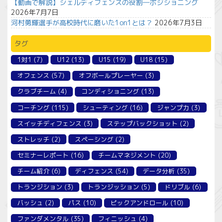
【動画で解説】シェルディフェンスの役割―ポジショニング
2026年7月7日
河村勇輝選手が高校時代に磨いた1on1とは？
2026年7月3日
タグ
1対1
(7)
U12
(13)
U15
(19)
U18
(15)
オフェンス
(57)
オフボールプレーヤー
(3)
クラブチーム
(4)
コンディショニング
(13)
コーチング
(115)
シューティング
(16)
ジャンプ力
(3)
スイッチディフェンス
(3)
ステップバックショット
(2)
ストレッチ
(2)
スペーシング
(2)
セミナーレポート
(16)
チームマネジメント
(20)
チーム紹介
(6)
ディフェンス
(54)
データ分析
(35)
トランジション
(3)
トランジッション
(5)
ドリブル
(6)
バッシュ
(2)
パス
(10)
ピックアンドロール
(10)
ファンダメンタル
(35)
フィニッシュ
(4)