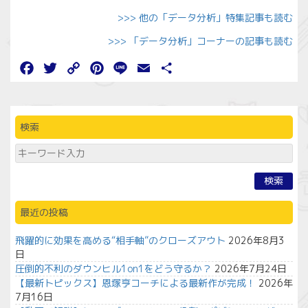
>>> 他の「データ分析」特集記事も読む
>>> 「データ分析」コーナーの記事も読む
Facebook
Twitter
Copy
Pinterest
Line
Email
共
Link
有
検索
検索
最近の投稿
飛躍的に効果を高める“相手軸”のクローズアウト
2026年8月3
日
圧倒的不利のダウンヒル1on1をどう守るか？
2026年7月24日
【最新トピックス】恩塚亨コーチによる最新作が完成！
2026年
7月16日