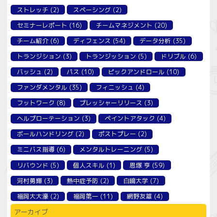
ストレッチ
(2)
スペーシング
(2)
セミナーレポート
(16)
チームマネジメント
(20)
チーム紹介
(6)
ディフェンス
(54)
データ分析
(35)
トランジション
(3)
トランジッション
(5)
ドリブル
(6)
バッシュ
(2)
パス
(10)
ピックアンドロール
(10)
ファンダメンタル
(35)
フィニッシュ
(4)
フットワーク
(8)
プレッシャーリリース
(3)
ヘルプローテーション
(3)
ペイントアタック
(4)
ボールハンドリング
(2)
ポストプレー
(2)
ミニバス指導
(6)
メンタルトレーニング
(5)
リバウンド
(5)
個人スキル
(1)
恩塚 亨
(59)
河村勇輝
(3)
熱中症予防
(2)
白鴎大学
(7)
福岡大大濠
(2)
福岡第一
(11)
網野友雄
(4)
アーカイブ