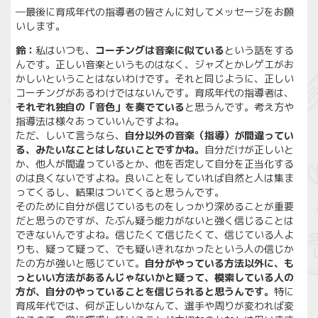
―最後に育成年代の指導者の皆さんに対してメッセージをお願
いします。
鈴：
私はいつも、
コーチングは音楽に似ている
という話をする
んです。正しい音楽というものはなく、ジャズとかレゲエがお
かしいということはないわけです。それと同じように、正しい
コーチングがあるわけではないんです。育成年代の指導者は、
それぞれ独自の「音色」を奏でている
と思うんです。考え方や
指導法は様々あっていいんですよね。
ただ、しいて言うなら、
自分以外の音楽（指導）が間違ってい
る、みたいなことはしないことですかね。
自分だけが正しいと
か、他人が間違っているとか、他を否定して自分を正当化する
のは良くないですよね。良いことをしていれば自然と人は集ま
ってくるし、結果はついてくると思うんです。
そのために自分が信じているものをしっかり深めることが重要
だと思うのですが、たぶん疑う能力がないと強く信じることは
できないんですよね。信じたくて信じたくて、信じている人よ
りも、疑って疑って、でも疑いきれなかったという人の信じか
たの方が強いと感じていて。
自分がやっている方法以外に、も
っといい方法があるんじゃないかと疑って、模索している人の
方が、自分のやっていることを信じられると思うんです。
特に
育成年代では、何が正しいかなんて、選手や周りが変われば変