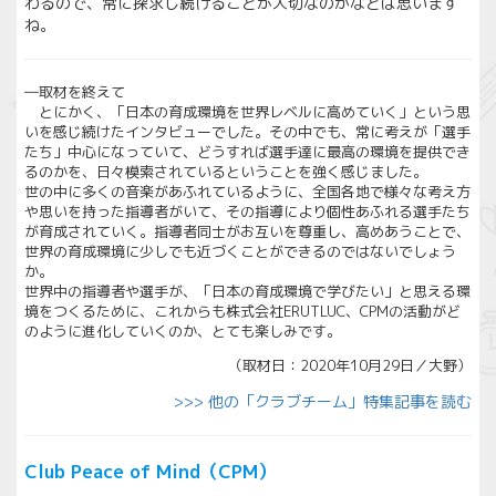
わるので、常に探求し続けることが大切なのかなとは思います
ね。
―取材を終えて
とにかく、「日本の育成環境を世界レベルに高めていく」という思
いを感じ続けたインタビューでした。その中でも、常に考えが「選手
たち」中心になっていて、どうすれば選手達に最高の環境を提供でき
るのかを、日々模索されているということを強く感じました。
世の中に多くの音楽があふれているように、全国各地で様々な考え方
や思いを持った指導者がいて、その指導により個性あふれる選手たち
が育成されていく。指導者同士がお互いを尊重し、高めあうことで、
世界の育成環境に少しでも近づくことができるのではないでしょう
か。
世界中の指導者や選手が、「日本の育成環境で学びたい」と思える環
境をつくるために、これからも株式会社ERUTLUC、CPMの活動がど
のように進化していくのか、とても楽しみです。
（取材日：2020年10月29日／大野）
>>> 他の「クラブチーム」特集記事を読む
Club Peace of Mind（CPM）