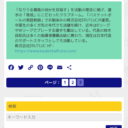
「なりうる最高の自分を目指す」を活動の理念に掲げ、選
手の「育成」にこだわったクラブチーム。「バスケットボ
ールの家庭教師」でお馴染みの株式会社ERUTLUCが運営。
卒業生の多くが先の年代でも活躍を続け、近年はBリーグ
やWリーグでプレーする選手も輩出している。代表の鈴木
良和氏は多くの指導者書籍出版に携わり、現在は日本代表
のサポートスタッフとしても活動している。
株式会社ERUTLUC HP：
https://www.basketballtutor.com/
Facebook
Twitter
Copy
Pinterest
Line
Email
共
Link
有
ページ：
1
2
3
検索