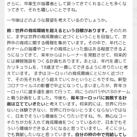
さらに、卒業生が指導者として戻ってきてくれることも多くな
ってきて、それも嬉しいことですね。
―今後はどのような展望を考えているのでしょうか。
鈴：世界の育成環境を超えるという目標があります。
そのため
に、まずは世界の育成環境に近づくということを目指して、世
界中の育成に関する情報を集めています。その中で、年代ごと
のチームの指導やコーチの育成といった面はある程度できるよ
うになってきて、来年からはトレーナーを常駐させて、将来的
には練習施設をつくる計画もあります。あとは、年代を通して
カリキュラムを、18歳まで一貫してできるように作りたいと考
えています。 まずはヨーロッパの育成環境にとにかく近づけ
て、その先それをどう超えていくかというところですね。新型
コロナウイルスの影響で中止になってしまいましたが、昨年ヨ
ーロッパに選手達を連れて行って、向こうのU15やU18のチーム
と戦う計画をしました。今後も、
毎年ヨーロッパに挑戦する計
画は立てていきたい
と考えています。将来的には、世界に行か
ないと体験できない、世界に行かないとうまくならないではな
く、日本でそういう環境をつくりたいですね。今、熱心なコー
チたちが力を入れて育成環境をつくっているので、日本でもそ
ういう環境ができるようになると思っていますし、そこに少し
でも貢献したいなと思っています。
自分の枠の中で完結してし