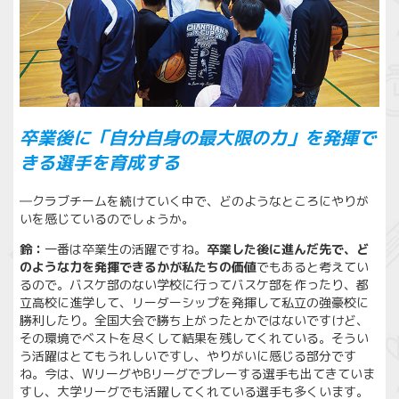
卒業後に「自分自身の最大限の力」を発揮で
きる選手を育成する
―クラブチームを続けていく中で、どのようなところにやりが
いを感じているのでしょうか。
鈴：
一番は卒業生の活躍ですね。
卒業した後に進んだ先で、ど
のような力を発揮できるかが私たちの価値
でもあると考えてい
るので。バスケ部のない学校に行ってバスケ部を作ったり、都
立高校に進学して、リーダーシップを発揮して私立の強豪校に
勝利したり。全国大会で勝ち上がったとかではないですけど、
その環境でベストを尽くして結果を残してくれている。そうい
う活躍はとてもうれしいですし、やりがいに感じる部分です
ね。今は、WリーグやBリーグでプレーする選手も出てきていま
すし、大学リーグでも活躍してくれている選手も多くいます。