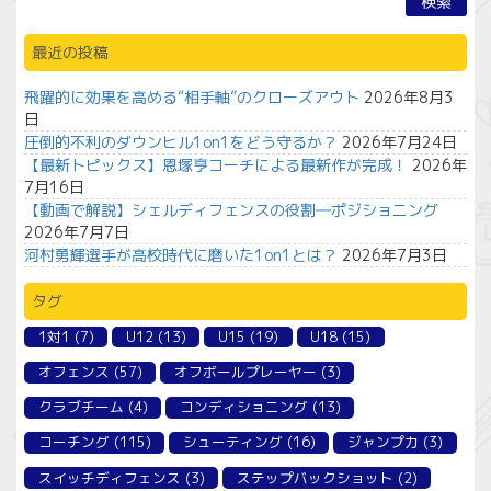
検索
最近の投稿
飛躍的に効果を高める“相手軸”のクローズアウト
2026年8月3
日
圧倒的不利のダウンヒル1on1をどう守るか？
2026年7月24日
【最新トピックス】恩塚亨コーチによる最新作が完成！
2026年
7月16日
【動画で解説】シェルディフェンスの役割―ポジショニング
2026年7月7日
河村勇輝選手が高校時代に磨いた1on1とは？
2026年7月3日
タグ
1対1
(7)
U12
(13)
U15
(19)
U18
(15)
オフェンス
(57)
オフボールプレーヤー
(3)
クラブチーム
(4)
コンディショニング
(13)
コーチング
(115)
シューティング
(16)
ジャンプ力
(3)
スイッチディフェンス
(3)
ステップバックショット
(2)