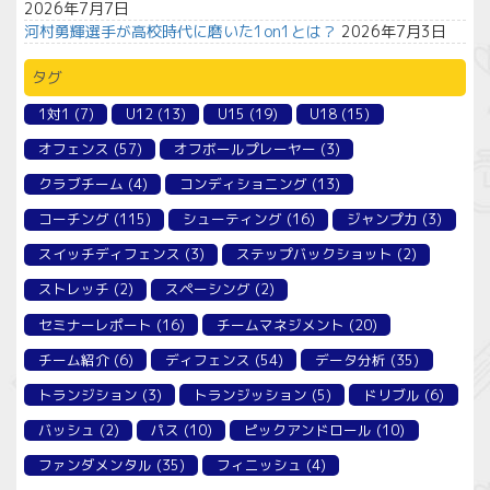
2026年7月7日
河村勇輝選手が高校時代に磨いた1on1とは？
2026年7月3日
タグ
1対1
(7)
U12
(13)
U15
(19)
U18
(15)
オフェンス
(57)
オフボールプレーヤー
(3)
クラブチーム
(4)
コンディショニング
(13)
コーチング
(115)
シューティング
(16)
ジャンプ力
(3)
スイッチディフェンス
(3)
ステップバックショット
(2)
ストレッチ
(2)
スペーシング
(2)
セミナーレポート
(16)
チームマネジメント
(20)
チーム紹介
(6)
ディフェンス
(54)
データ分析
(35)
トランジション
(3)
トランジッション
(5)
ドリブル
(6)
バッシュ
(2)
パス
(10)
ピックアンドロール
(10)
ファンダメンタル
(35)
フィニッシュ
(4)