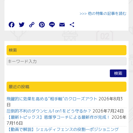
>>> 他の特集の記事を読む
Facebook
Twitter
Copy
Pinterest
Line
Email
共
Link
有
検索
検索
最近の投稿
飛躍的に効果を高める“相手軸”のクローズアウト
2026年8月3
日
圧倒的不利のダウンヒル1on1をどう守るか？
2026年7月24日
【最新トピックス】恩塚亨コーチによる最新作が完成！
2026年
7月16日
【動画で解説】シェルディフェンスの役割―ポジショニング