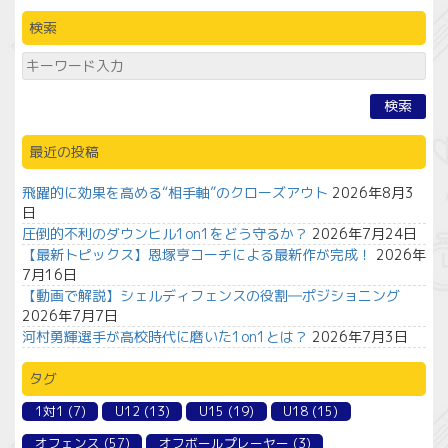
検索
検索
最近の投稿
飛躍的に効果を高める“相手軸”のクローズアウト
2026年8月3
日
圧倒的不利のダウンヒル1on1をどう守るか？
2026年7月24日
【最新トピックス】恩塚亨コーチによる最新作が完成！
2026年
7月16日
【動画で解説】シェルディフェンスの役割―ポジショニング
2026年7月7日
河村勇輝選手が高校時代に磨いた1on1とは？
2026年7月3日
タグ
1対1
(7)
U12
(13)
U15
(19)
U18
(15)
オフェンス
(57)
オフボールプレーヤー
(3)