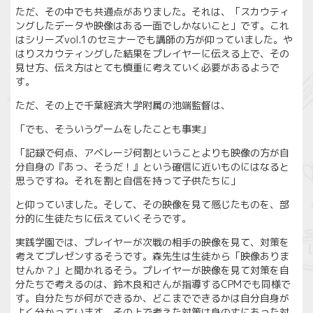
ただ、その中でも共通点がありました。それは、「スカウティ
ングしたデータや映像はある一面でしかないこと」です。これ
はシリーズvol.1のセミナーでも講師の方が仰っていました。や
はりスカウティングした結果をプレイヤーに伝える上で、その
見せ方、伝え方はとても慎重に考えていく必要があるようで
す。
ただ、その上で千葉経済大学附属の池端監督は、
「でも、そういうゲームをしたことも事実」
「記録で何点、アベレージ何割ということよりも映像の方が自
分自身の『あっ、そうだ！』という確信に近いものにはなると
思うですね。それを割と自信を持って子供たちに」
と仰っていました。そして、その映像を見て感じたものを、部
分的に生徒たちに伝えていくそうです。
実践学園では、プレイヤーが次戦の相手の映像を見て、対策を
考えてプレゼンするそうです。森先生は生徒から「映像ありま
せんか？」と聞かれるそう。プレイヤーが映像を見て対策を自
分たちで考えるのは、鈴木良和さんが指導するCPMでも同様で
す。自分たちが何ができるか、どこまでできるかは自分自身が
よく分かっています。その上で考えた対策は身の丈にあった対