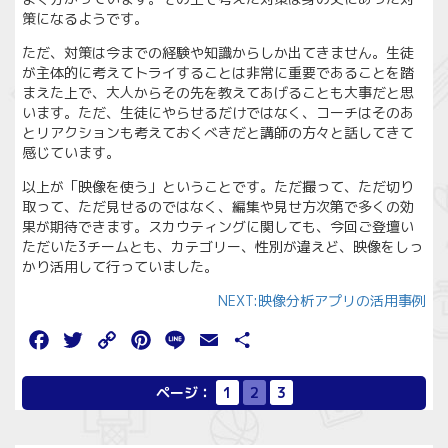
策になるようです。
ただ、対策は今までの経験や知識からしか出てきません。生徒
が主体的に考えてトライすることは非常に重要であることを踏
まえた上で、大人からその先を教えてあげることも大事だと思
います。ただ、生徒にやらせるだけではなく、コーチはそのあ
とリアクションも考えておくべきだと講師の方々と話してきて
感じています。
以上が「映像を使う」ということです。ただ撮って、ただ切り
取って、ただ見せるのではなく、編集や見せ方次第で多くの効
果が期待できます。スカウティングに関しても、今回ご登壇い
ただいた3チームとも、カテゴリー、性別が違えど、映像をしっ
かり活用して行っていました。
NEXT:映像分析アプリの活用事例
Facebook
Twitter
Copy
Pinterest
Line
Email
共
Link
有
ページ：
1
2
3