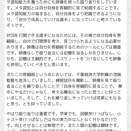
タ認知能力を養うためにも映像を使った振り返りをしていま
す。メタ認知とは自分自身を客観的に見て制御することです。
メタ認知能力が高まると、自分自身をより把握できるようにな
り、「自分で成長していける選手」になっていくと考えている
そうです。
状況を打開できる選手になるためには、その場で自分自身を客
観視し、自分で打開策を考え、見つけられるようになる必要が
あります。映像は自分を客観視するためのツールとしては最適
です。映像なしで振り返るには記憶を辿るしかありません。し
かも、記憶は主観的です。バスケノートをつけるにしても映像
も併用していくべきだと思います。
またこの客観視という点においては、千葉経済大学附属の池端
監督も言及していました。練習試合を撮影し、映像を見て振り
返ることを繰り返したことで「自身を客観的に見ることで、 夢
中にやるだけじゃなく、考える機会になったと思う」と仰って
いました。そして、これを繰り返しやっていけば成果にもなる
と思う、とも仰っていました。
やはり振り返りは重要です。学業でも、試験受けっぱなし、小
テスト受けっぱなしでは今の実力がなんとなく分かるだけで
す。向上させることは無理です。また人間の記憶は曖昧です。