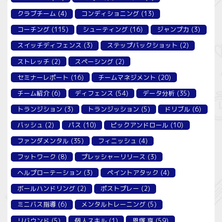
クラブチーム
(4)
コンディショニング
(13)
コーチング
(115)
シューティング
(16)
ジャンプ力
(3)
スイッチディフェンス
(3)
ステップバックショット
(2)
ストレッチ
(2)
スペーシング
(2)
セミナーレポート
(16)
チームマネジメント
(20)
チーム紹介
(6)
ディフェンス
(54)
データ分析
(35)
トランジション
(3)
トランジッション
(5)
ドリブル
(6)
バッシュ
(2)
パス
(10)
ピックアンドロール
(10)
ファンダメンタル
(35)
フィニッシュ
(4)
フットワーク
(8)
プレッシャーリリース
(3)
ヘルプローテーション
(3)
ペイントアタック
(4)
ボールハンドリング
(2)
ポストプレー
(2)
ミニバス指導
(6)
メンタルトレーニング
(5)
リバウンド
(5)
個人スキル
(1)
恩塚 亨
(59)